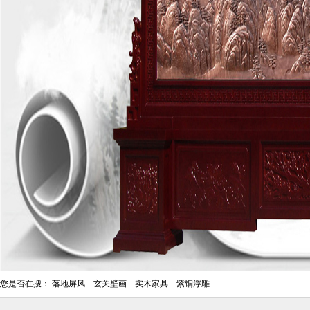
您是否在搜：
落地屏风
玄关壁画
实木家具
紫铜浮雕